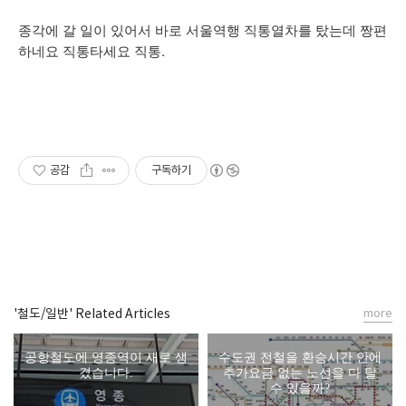
종각에 갈 일이 있어서 바로 서울역행 직통열차를 탔는데 짱편
하네요 직통타세요 직통.
공감
구독하기
'철도/일반' Related Articles
more
공항철도에 영종역이 새로 생
수도권 전철을 환승시간 안에
겼습니다.
추가요금 없는 노선을 다 탈
수 있을까?