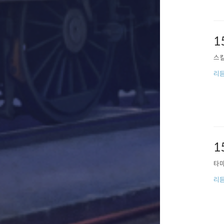
1
스킬
리
1
타마
리