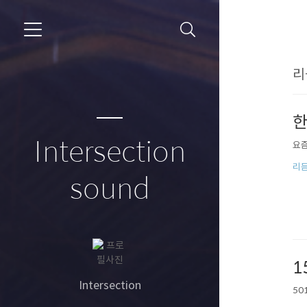
리
한
Intersection
요즘
리
sound
1
Intersection
50