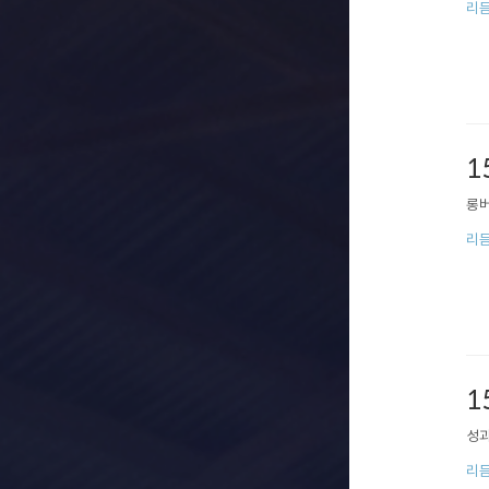
리
1
롱버
리
1
성과
리