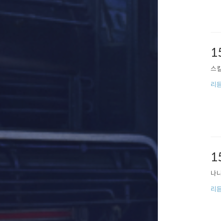
1
스킬
리
1
나
리