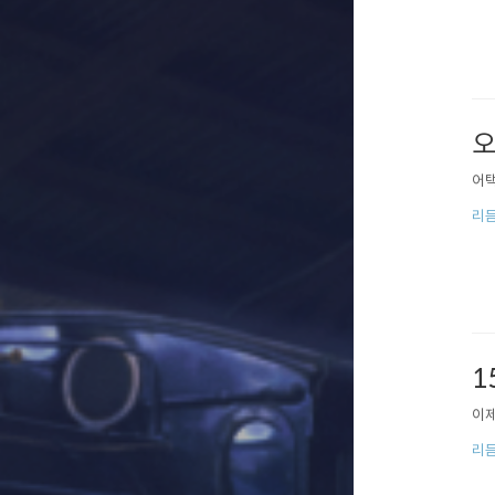
오
어택
리
1
이제
리