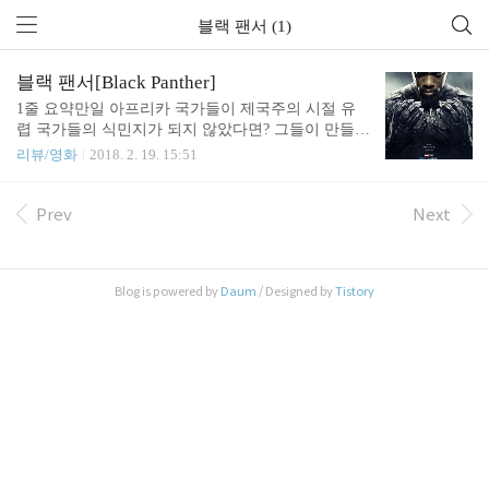
블랙 팬서 (1)
블랙 팬서[Black Panther]
1줄 요약만일 아프리카 국가들이 제국주의 시절 유
렵 국가들의 식민지가 되지 않았다면? 그들이 만들어
내는 이상향과 영웅은 어떤 모습일까? 영화의 주연,
리뷰/영화
2018. 2. 19. 15:51
조연 등 대부분의 배우가 흑인이라는 것에서 화제가
되는 영화. 혹자는 백인 중심의 미국 할리우드가 변
화하고 있다고 평가히고 합니다.하지만 부산의 카지
Prev
Next
노에서 보여준 연출은 서양에서 바라보는 동양의 오
리엔탈리즘적 시선이 느껴짐. 일단 비밀 카지노의 전
체적 디자인 자체가 동아시아 건물의 디자인을 따왔
Blog is powered by
Daum
/ Designed by
Tistory
고(한국이라는 배경적 표현이 없었으면 중국, 일본이
라고 생각해도 될 정도), 게다가 한국에서 카지노 딜
러들이 한복은 입긴 입나요? 뭐 영화니까 그러려니
합니다.영화 자체는 평범한 느낌이였습니다. 제 기준
으로 망작도 아니고 수작도 아닌 딱 중간. 이후 개봉
될 어벤저스..